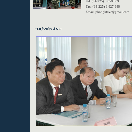
Tel: (84-225) 3.859.809
Fax: (84-225) 3.827.848
Email: phongktdvc@gmail.com