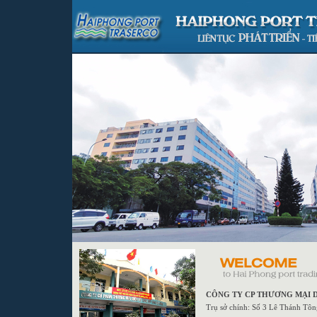
CÔNG TY CP THƯƠNG MẠI 
Trụ sở chính: Số 3 Lê Thánh Tô