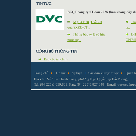
BCQT công ty 6T đầu 2026 (bản không đầy 
NQ 04 HĐQT về kết
Thô
quả SXKD 6T ..
tạ..
Thông báo tỷ lệ sở hữu
ĐH
nước ng..
CPTMD
Báo cáo tài chính
Trang chủ
Tin tức
Sự kiện
Các đơn vị trực thuộc
Quan h
Địa chỉ
: Số 3 Lê Thánh Tông, phường Ngô Quyền, tp Hải Phòng,
Tel
: (84-225)3.859.809.
Fax
: (84-225)3.827.848 -
Email
:
traserco.hp