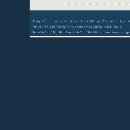
Trang chủ
Tin tức
Sự kiện
Các đơn vị trực thuộc
Quan h
Địa chỉ
: Số 3 Lê Thánh Tông, phường Ngô Quyền, tp Hải Phòng,
Tel
: (84-225)3.859.809.
Fax
: (84-225)3.827.848 -
Email
:
traserco.hp