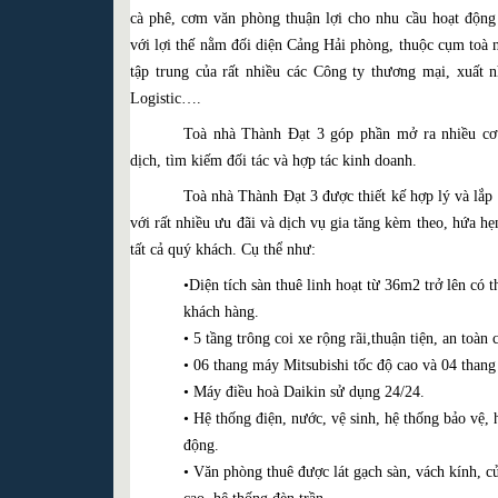
cà phê, cơm văn phòng thuận lợi cho nhu cầu hoạt động
với lợi thế nằm đối diện Cảng Hải phòng, thuộc cụm toà 
tập trung của rất nhiều các Công ty thương mại, xuất 
Logistic….
Toà nhà Thành Đạt 3 góp phần mở ra nhiều cơ 
dịch, tìm kiếm đối tác và hợp tác kinh doanh.
Toà nhà Thành Đạt 3 được thiết kế hợp lý và lắp đ
với rất nhiều ưu đãi và dịch vụ gia tăng kèm theo, hứa hẹ
tất cả quý khách. Cụ thể như:
•Diện tích sàn thuê linh hoạt từ 36m2 trở lên có 
khách hàng.
• 5 tầng trông coi xe rộng rãi,thuận tiện, an toàn 
• 06 thang máy Mitsubishi tốc độ cao và 04 thang
• Máy điều hoà Daikin sử dụng 24/24.
• Hệ thống điện, nước, vệ sinh, hệ thống bảo vệ, 
động.
• Văn phòng thuê được lát gạch sàn, vách kính, cử