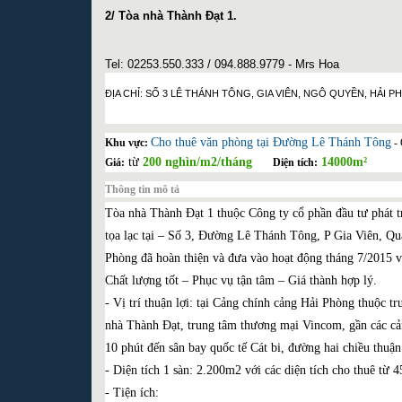
2/ Tòa nhà Thành Đạt 1.
Tel: 02253.550.333 / 094.888.9779 - Mrs Hoa
ĐỊA CHỈ: SỐ 3 LÊ THÁNH TÔNG, GIA VIÊN, NGÔ QUYỀN, HẢI P
Cho thuê văn phòng tại Đường Lê Thánh Tông
Khu vực:
- 
từ
200 nghìn/m2/tháng
14000m²
Giá:
Diện tích:
Thông tin mô tả
Tòa nhà Thành Đạt 1 thuộc Công ty cổ phần đầu tư phát 
tọa lạc tại – Số 3, Đường Lê Thánh Tông, P Gia Viên, 
Phòng đã hoàn thiện và đưa vào hoạt động tháng 7/2015 
Chất lượng tốt – Phục vụ tận tâm – Giá thành hợp lý.
- Vị trí thuận lợi: tại Cảng chính cảng Hải Phòng thuộc tr
nhà Thành Đạt, trung tâm thương mại Vincom, gần các cản
10 phút đến sân bay quốc tế Cát bi, đường hai chiều thuận 
- Diện tích 1 sàn: 2.200m2 với các diện tích cho thuê từ 4
- Tiện ích: